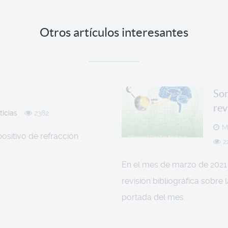
Otros artículos interesantes
Som
rev
ticias
2382
M
positivo de refracción
2
En el mes de marzo de 2021 
revisión bibliográfica sobre 
portada del mes.