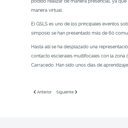
podido realizar de manera presencial, ya que
manera virtual.
El GSLS es uno de los principales eventos sob
simposio se han presentado más de 60 comunic
Hasta allí se ha desplazado una representaci
contacto esclerales multifocales con la zona
Carracedo. Han sido unos días de aprendizaje 
Artículo anterior: Investidura a Doctor de María Se
Artículo siguiente: Los doctorandos 
Anterior
Siguiente