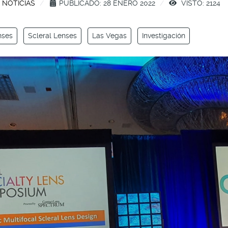
:
NOTICIAS
PUBLICADO: 28 ENERO 2022
VISTO: 2124
nses
Scleral Lenses
Las Vegas
Investigación