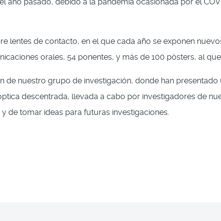
 el año pasado, debido a la pandemia ocasionada por el COVID
re lentes de contacto, en el que cada año se exponen nuevos
aciones orales, 54 ponentes, y más de 100 pósters, al que 
ón de nuestro grupo de investigación, donde han presentado u
 óptica descentrada, llevada a cabo por investigadores de n
y de tomar ideas para futuras investigaciones.
rramito
del grupo Ocupharm participan en el V Congreso PhDAY-FOO 2021