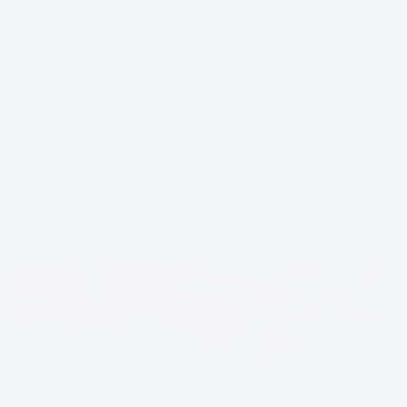
Los días
4 y 5 de noviembre
, Ocupharm Group
Research invitó a
Eef van der Worp
a la Facultad de
Óptica y Optometría de la
...
SIGUE LEYENDO
Los doctorandos del grupo Ocupharm
participan en el V Congreso PhDAY-FOO