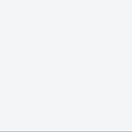
2021
Jueves, Diciembre 02, 2021
Webmaster
Noticias
2417
Durante la celebración del V Congreso PhDay de la
Facultad de Óptica y Optometría de la UCM que tuvo
lugar el día 14 de octubre de 2021, los doctorandos
del grupo de investigación presentaron
...
SIGUE LEYENDO