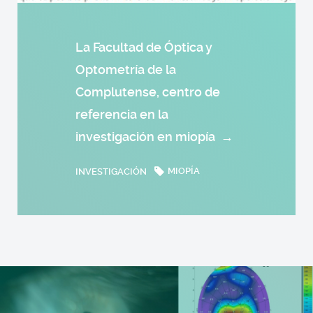
La Facultad de Óptica y
Optometría de la
Complutense, centro de
referencia en la
investigación en miopía
→
INVESTIGACIÓN
MIOPÍA