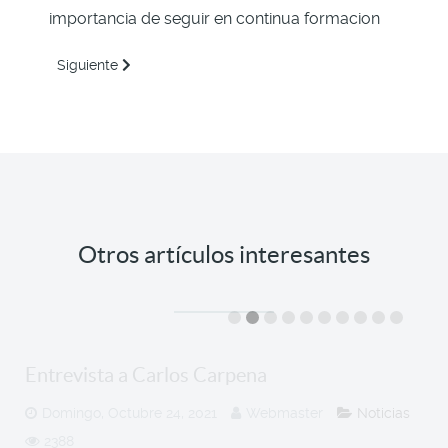
importancia de seguir en continua formacion
Artículo siguiente: Ocupharm en Junio 2023
Siguiente
Otros artículos interesantes
Entrevista a Carlos Carpena
Domingo, Octubre 24, 2021
Webmaster
Noticias
2388